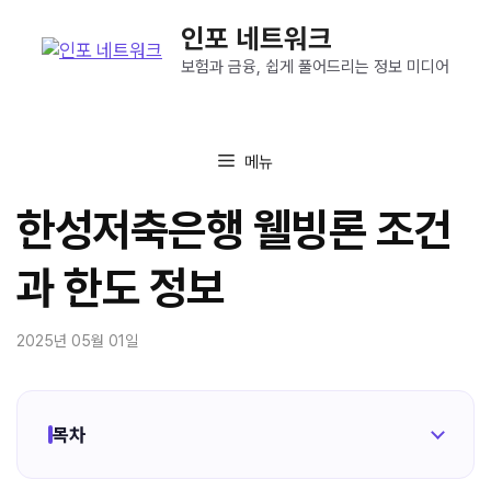
컨
인포 네트워크
텐
츠
보험과 금융, 쉽게 풀어드리는 정보 미디어
로
건
너
메뉴
뛰
기
한성저축은행 웰빙론 조건
과 한도 정보
2025년 05월 01일
목차