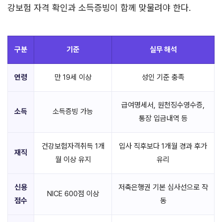
강보험 자격 확인과 소득증빙이 함께 맞물려야 한다.
구분
기준
실무 해석
연령
만 19세 이상
성인 기준 충족
급여명세서, 원천징수영수증,
소득
소득증빙 가능
통장 입금내역 등
건강보험자격취득 1개
입사 직후보다 1개월 경과 후가
재직
월 이상 유지
유리
신용
저축은행권 기본 심사선으로 작
NICE 600점 이상
점수
동