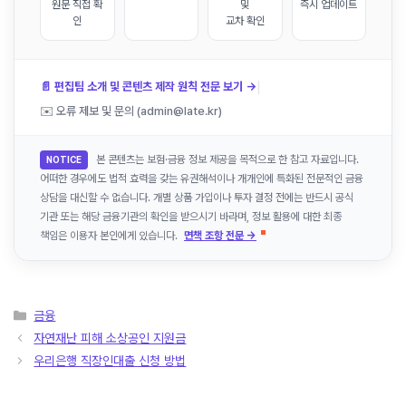
원문 직접 확
및
즉시 업데이트
인
교차 확인
|
📄 편집팀 소개 및 콘텐츠 제작 원칙 전문 보기 →
✉️ 오류 제보 및 문의 (admin@late.kr)
본 콘텐츠는 보험·금융 정보 제공을 목적으로 한 참고 자료입니다.
NOTICE
어떠한 경우에도 법적 효력을 갖는 유권해석이나 개개인에 특화된 전문적인 금융
상담을 대신할 수 없습니다. 개별 상품 가입이나 투자 결정 전에는 반드시 공식
기관 또는 해당 금융기관의 확인을 받으시기 바라며, 정보 활용에 대한 최종
책임은 이용자 본인에게 있습니다.
면책 조항 전문 →
카
금융
테
자연재난 피해 소상공인 지원금
고
우리은행 직장인대출 신청 방법
리