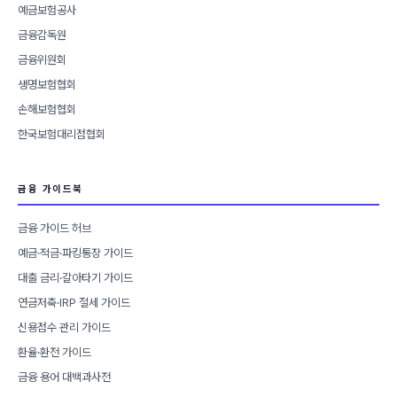
예금보험공사
금융감독원
금융위원회
생명보험협회
손해보험협회
한국보험대리점협회
금융 가이드북
금융 가이드 허브
예금·적금·파킹통장 가이드
대출 금리·갈아타기 가이드
연금저축·IRP 절세 가이드
신용점수 관리 가이드
환율·환전 가이드
금융 용어 대백과사전