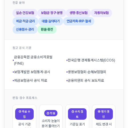
전문 분야
실손·건강보험
보험금 청구·분쟁
생명·종신보험
자동차보험
예금·적금·금리
대출·갈아타기
연금저축·IRP·절세
신용점수 관리
환율·환전
참고 공식 기관
금융감독원 금융소비자포털
▪
▪
한국은행 경제통계시스템(ECOS)
(FINE)
▪
보험개발원 보험통계·공시
▪
생명보험협회·손해보험협회
▪
예금보험공사 공식 자료
▪
금융위원회 공식 보도자료
편집·검수 프로세스
① 자료 수
③ 수치 검
④ 정기 갱
② 작성
집
토
신
소비자 눈높이
공식 기관
기준일 표기
제도 변경 시
용어 풀어쓰기