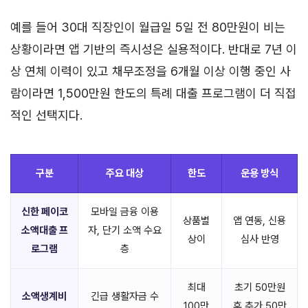
예를 들어 30대 직장인이 월급일 5일 전 80만원이 비는
상황이라면 앱 기반의 즉시성은 실용적이다. 반대로 7년 이
상 연체 이력이 있고 채무조정을 6개월 이상 이행 중인 사
람이라면 1,500만원 한도의 특례 대출 프로그램이 더 직접
적인 선택지다.
구분
주요 대상
한도
운용 방식
신한 페이코
모바일 금융 이용
상품별
앱 연동, 신용
소액대출 프
자, 단기 소액 수요
상이
심사 반영
로그램
층
최대
초기 50만원
소액생계비
긴급 생활자금 수
100만
후 추가 50만