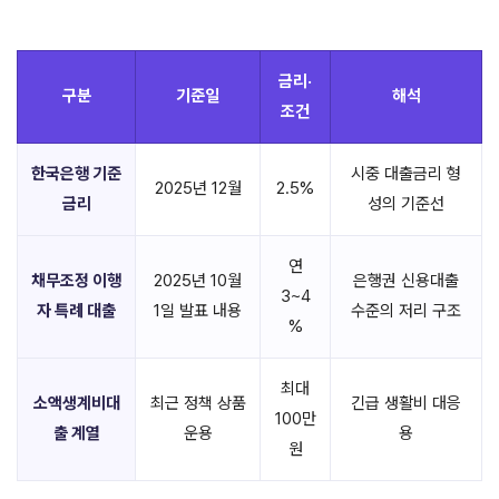
금리·
구분
기준일
해석
조건
한국은행 기준
시중 대출금리 형
2025년 12월
2.5%
금리
성의 기준선
연
채무조정 이행
2025년 10월
은행권 신용대출
3~4
자 특례 대출
1일 발표 내용
수준의 저리 구조
%
최대
소액생계비대
최근 정책 상품
긴급 생활비 대응
100만
출 계열
운용
용
원