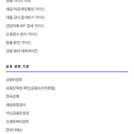
금융 가이드 허브
예금·적금·파킹통장 가이드
대출 금리·갈아타기 가이드
연금저축·IRP 절세 가이드
신용점수 관리 가이드
환율·환전 가이드
금융 용어 대백과사전
금융 관련 기관
금융위원회
금융감독원 파인(금융소비자포털)
한국은행
예금보험공사
서민금융진흥원
신용회복위원회
한국거래소