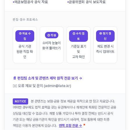
▪
예금보험공사 공식 자료
▪
금융위원회 공식 보도자료
편집·검수 프로세스
① 자료 수
③ 수치 검
④ 정기 갱
② 작성
집
토
신
소비자 눈높이
공식 기관
기준일 표기
제도 변경 시
용어 풀어쓰기
원문 직접 확
및
즉시 업데이트
인
교차 확인
|
📄 편집팀 소개 및 콘텐츠 제작 원칙 전문 보기 →
✉️ 오류 제보 및 문의 (admin@late.kr)
본 콘텐츠는 보험·금융 정보 제공을 목적으로 한 참고 자료입니다.
NOTICE
어떠한 경우에도 법적 효력을 갖는 유권해석이나 개개인에 특화된 전문적인 금융
상담을 대신할 수 없습니다. 개별 상품 가입이나 투자 결정 전에는 반드시 공식
기관 또는 해당 금융기관의 확인을 받으시기 바라며, 정보 활용에 대한 최종
책임은 이용자 본인에게 있습니다.
면책 조항 전문 →