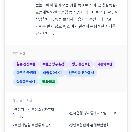
눈높이에서 풀어 쓰는 것을 목표로 하며, 금융감독원·
보험개발원·한국은행 등의 공시 데이터를 직접 확인해
작성합니다. 특정 보험사·금융사의 후원이나 광고
의뢰를 받지 않으며, 소비자 관점의 독립적인 시각을
유지합니다.
전문 분야
실손·건강보험
보험금 청구·분쟁
생명·종신보험
자동차보험
예금·적금·금리
대출·갈아타기
연금저축·IRP·절세
신용점수 관리
환율·환전
참고 공식 기관
금융감독원 금융소비자포털
▪
▪
한국은행 경제통계시스템(ECOS)
(FINE)
▪
보험개발원 보험통계·공시
▪
생명보험협회·손해보험협회