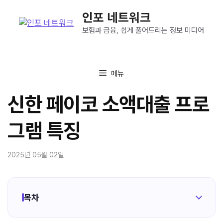
컨
인포 네트워크
텐
츠
보험과 금융, 쉽게 풀어드리는 정보 미디어
로
건
너
메뉴
뛰
기
신한 페이코 소액대출 프로
그램 특징
2025년 05월 02일
목차