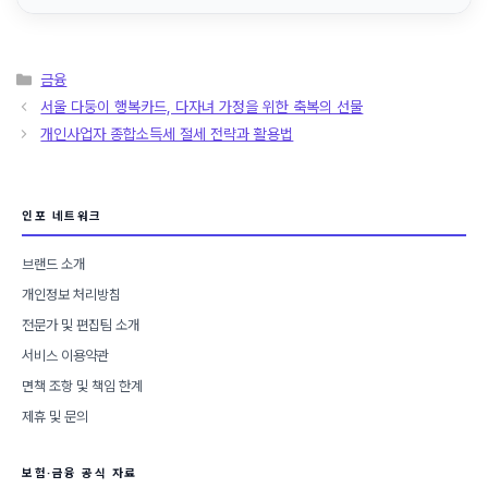
카
금융
테
서울 다둥이 행복카드, 다자녀 가정을 위한 축복의 선물
고
개인사업자 종합소득세 절세 전략과 활용법
리
인포 네트워크
브랜드 소개
개인정보 처리방침
전문가 및 편집팀 소개
서비스 이용약관
면책 조항 및 책임 한계
제휴 및 문의
보험·금융 공식 자료