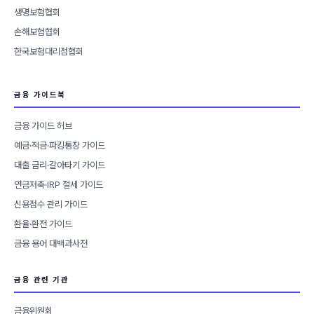
생명보험협회
손해보험협회
한국보험대리점협회
금융 가이드북
금융 가이드 허브
예금·적금·파킹통장 가이드
대출 금리·갈아타기 가이드
연금저축·IRP 절세 가이드
신용점수 관리 가이드
환율·환전 가이드
금융 용어 대백과사전
금융 관련 기관
금융위원회