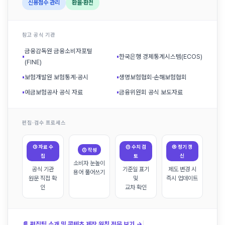
신용점수 관리
환율·환전
참고 공식 기관
금융감독원 금융소비자포털
▪
▪
한국은행 경제통계시스템(ECOS)
(FINE)
▪
보험개발원 보험통계·공시
▪
생명보험협회·손해보험협회
▪
예금보험공사 공식 자료
▪
금융위원회 공식 보도자료
편집·검수 프로세스
① 자료 수
③ 수치 검
④ 정기 갱
② 작성
집
토
신
소비자 눈높이
공식 기관
기준일 표기
제도 변경 시
용어 풀어쓰기
원문 직접 확
및
즉시 업데이트
인
교차 확인
|
📄 편집팀 소개 및 콘텐츠 제작 원칙 전문 보기 →