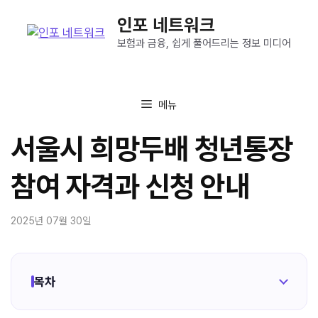
컨
인포 네트워크
텐
츠
보험과 금융, 쉽게 풀어드리는 정보 미디어
로
건
너
메뉴
뛰
기
서울시 희망두배 청년통장
참여 자격과 신청 안내
2025년 07월 30일
목차