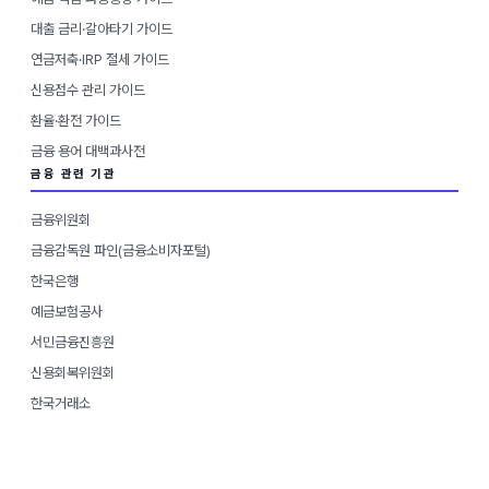
대출 금리·갈아타기 가이드
연금저축·IRP 절세 가이드
신용점수 관리 가이드
환율·환전 가이드
금융 용어 대백과사전
금융 관련 기관
금융위원회
금융감독원 파인(금융소비자포털)
한국은행
예금보험공사
서민금융진흥원
신용회복위원회
한국거래소