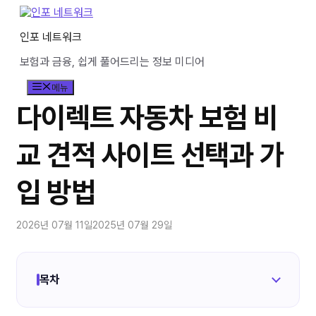
컨
텐
인포 네트워크
츠
로
보험과 금융, 쉽게 풀어드리는 정보 미디어
건
너
메뉴
뛰
기
다이렉트 자동차 보험 비
교 견적 사이트 선택과 가
입 방법
2026년 07월 11일
2025년 07월 29일
목차