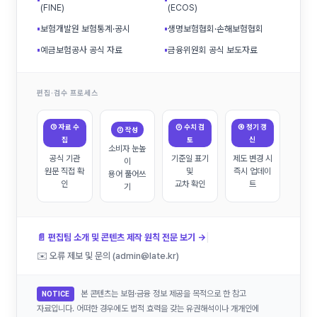
(FINE)
(ECOS)
▪
보험개발원 보험통계·공시
▪
생명보험협회·손해보험협회
▪
예금보험공사 공식 자료
▪
금융위원회 공식 보도자료
편집·검수 프로세스
① 자료 수
③ 수치 검
④ 정기 갱
② 작성
집
토
신
소비자 눈높
공식 기관
기준일 표기
제도 변경 시
이
원문 직접 확
및
즉시 업데이
용어 풀어쓰
인
교차 확인
트
기
|
📄 편집팀 소개 및 콘텐츠 제작 원칙 전문 보기 →
✉️ 오류 제보 및 문의 (admin@late.kr)
본 콘텐츠는 보험·금융 정보 제공을 목적으로 한 참고
NOTICE
자료입니다. 어떠한 경우에도 법적 효력을 갖는 유권해석이나 개개인에