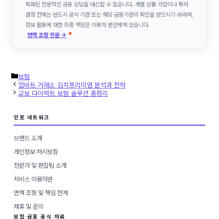
특화된 전문적인 금융 상담을 대신할 수 없습니다. 개별 상품 가입이나 투자
결정 전에는 반드시 공식 기관 또는 해당 금융기관의 확인을 받으시기 바라며,
정보 활용에 대한 최종 책임은 이용자 본인에게 있습니다.
면책 조항 전문 →
카
보험
테
업비트 거래소 김치프리미엄 분석과 전략
고
교보 다이렉트 보험 솔루션 총정리
리
인포 네트워크
브랜드 소개
개인정보 처리방침
전문가 및 편집팀 소개
서비스 이용약관
면책 조항 및 책임 한계
제휴 및 문의
보험·금융 공식 자료