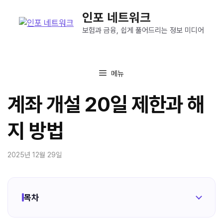
컨
인포 네트워크
텐
츠
보험과 금융, 쉽게 풀어드리는 정보 미디어
로
건
너
메뉴
뛰
기
계좌 개설 20일 제한과 해
지 방법
2025년 12월 29일
목차