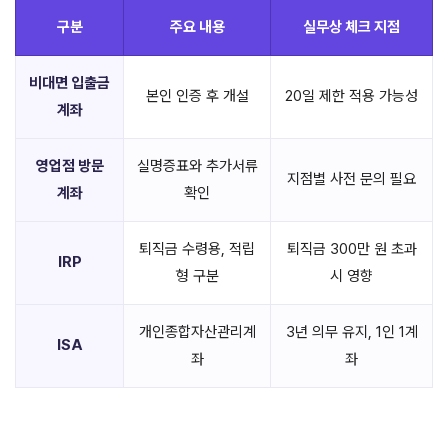
구분
주요 내용
실무상 체크 지점
비대면 입출금
본인 인증 후 개설
20일 제한 적용 가능성
계좌
영업점 방문
실명증표와 추가서류
지점별 사전 문의 필요
계좌
확인
퇴직금 수령용, 적립
퇴직금 300만 원 초과
IRP
형 구분
시 영향
개인종합자산관리계
3년 의무 유지, 1인 1계
ISA
좌
좌