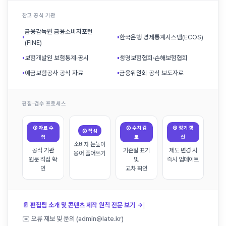
참고 공식 기관
금융감독원 금융소비자포털
▪
▪
한국은행 경제통계시스템(ECOS)
(FINE)
▪
보험개발원 보험통계·공시
▪
생명보험협회·손해보험협회
▪
예금보험공사 공식 자료
▪
금융위원회 공식 보도자료
편집·검수 프로세스
① 자료 수
③ 수치 검
④ 정기 갱
② 작성
집
토
신
소비자 눈높이
공식 기관
기준일 표기
제도 변경 시
용어 풀어쓰기
원문 직접 확
및
즉시 업데이트
인
교차 확인
|
📄 편집팀 소개 및 콘텐츠 제작 원칙 전문 보기 →
✉️ 오류 제보 및 문의 (admin@late.kr)