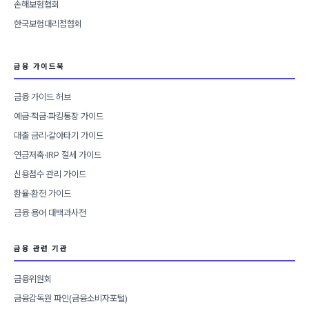
손해보험협회
한국보험대리점협회
금융 가이드북
금융 가이드 허브
예금·적금·파킹통장 가이드
대출 금리·갈아타기 가이드
연금저축·IRP 절세 가이드
신용점수 관리 가이드
환율·환전 가이드
금융 용어 대백과사전
금융 관련 기관
금융위원회
금융감독원 파인(금융소비자포털)