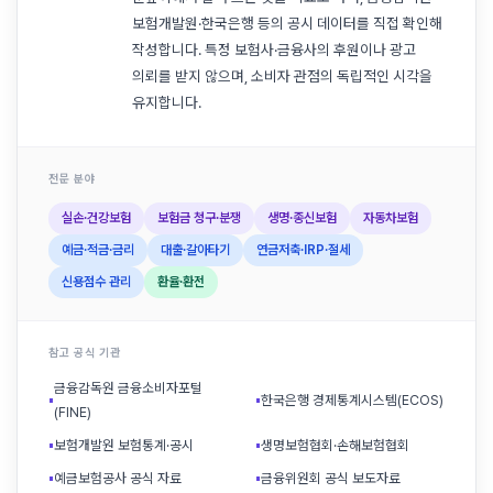
보험개발원·한국은행 등의 공시 데이터를 직접 확인해
작성합니다. 특정 보험사·금융사의 후원이나 광고
의뢰를 받지 않으며, 소비자 관점의 독립적인 시각을
유지합니다.
전문 분야
실손·건강보험
보험금 청구·분쟁
생명·종신보험
자동차보험
예금·적금·금리
대출·갈아타기
연금저축·IRP·절세
신용점수 관리
환율·환전
참고 공식 기관
금융감독원 금융소비자포털
▪
▪
한국은행 경제통계시스템(ECOS)
(FINE)
▪
보험개발원 보험통계·공시
▪
생명보험협회·손해보험협회
▪
예금보험공사 공식 자료
▪
금융위원회 공식 보도자료