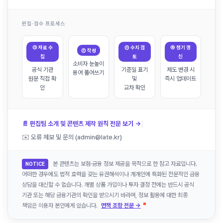
편집·검수 프로세스
① 자료 수
③ 수치 검
④ 정기 갱
② 작성
집
토
신
소비자 눈높이
공식 기관
기준일 표기
제도 변경 시
용어 풀어쓰기
원문 직접 확
및
즉시 업데이트
인
교차 확인
|
📄 편집팀 소개 및 콘텐츠 제작 원칙 전문 보기 →
✉️ 오류 제보 및 문의 (admin@late.kr)
본 콘텐츠는 보험·금융 정보 제공을 목적으로 한 참고 자료입니다.
NOTICE
어떠한 경우에도 법적 효력을 갖는 유권해석이나 개개인에 특화된 전문적인 금융
상담을 대신할 수 없습니다. 개별 상품 가입이나 투자 결정 전에는 반드시 공식
기관 또는 해당 금융기관의 확인을 받으시기 바라며, 정보 활용에 대한 최종
책임은 이용자 본인에게 있습니다.
면책 조항 전문 →