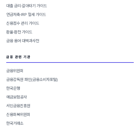
대출 금리·갈아타기 가이드
연금저축·IRP 절세 가이드
신용점수 관리 가이드
환율·환전 가이드
금융 용어 대백과사전
금융 관련 기관
금융위원회
금융감독원 파인(금융소비자포털)
한국은행
예금보험공사
서민금융진흥원
신용회복위원회
한국거래소