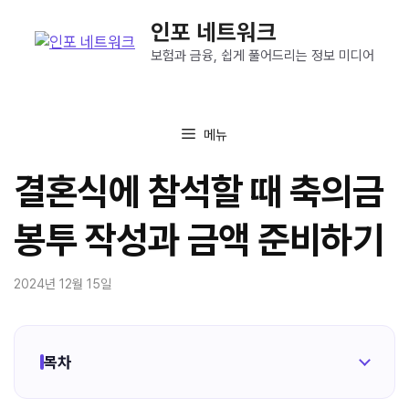
컨
인포 네트워크
텐
츠
보험과 금융, 쉽게 풀어드리는 정보 미디어
로
건
너
메뉴
뛰
기
결혼식에 참석할 때 축의금
봉투 작성과 금액 준비하기
2024년 12월 15일
목차