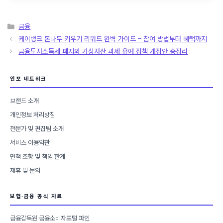
카
금융
테
케이뱅크 돈나무 키우기 리워드 완벽 가이드 – 참여 방법부터 혜택까지
고
금융투자소득세 폐지와 가상자산 과세 유예 정책 개정안 총정리
리
인포 네트워크
브랜드 소개
개인정보 처리방침
전문가 및 편집팀 소개
서비스 이용약관
면책 조항 및 책임 한계
제휴 및 문의
보험·금융 공식 자료
금융감독원 금융소비자포털 파인