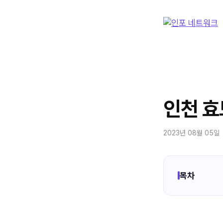
컨
텐
츠
로
건
너
뛰
기
인천 효
2023년 08월 05일
목차