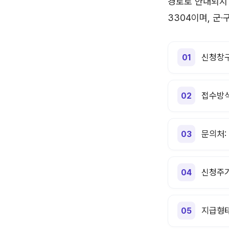
경로로 안내되지 
3304이며, 군
신청창구
접수방식
문의처:
신청주기
지급형태