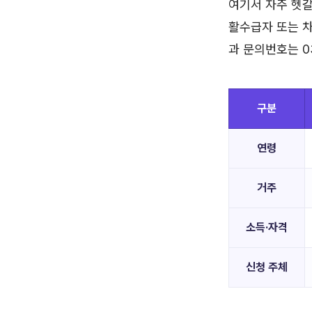
여기서 자주 헷갈
활수급자 또는 차
과 문의번호는 03
구분
연령
거주
소득·자격
신청 주체