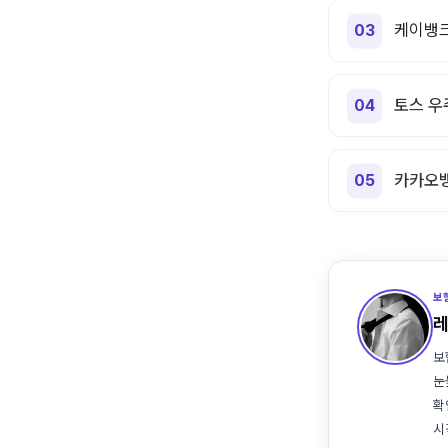
케이뱅크
토스 우
카카오뱅
보
보
눈
확
시