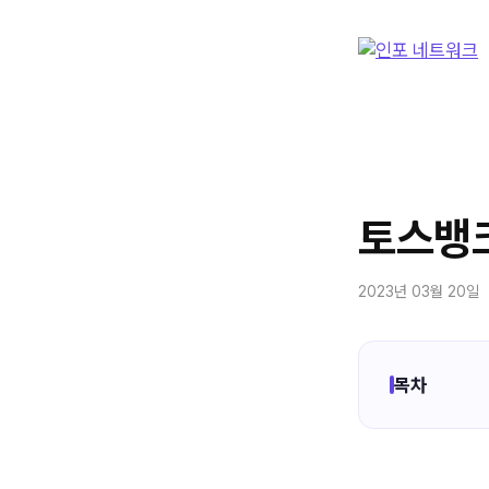
컨
텐
츠
로
건
너
뛰
기
토스뱅크
2023년 03월 20일
목차