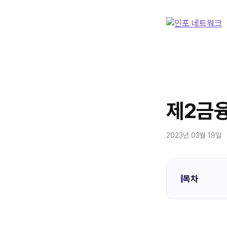
컨
텐
츠
로
건
너
뛰
기
제2금융
2023년 03월 19일
목차