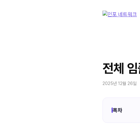
컨
텐
츠
로
건
너
뛰
기
전체 임
2025년 12월 26일
목차