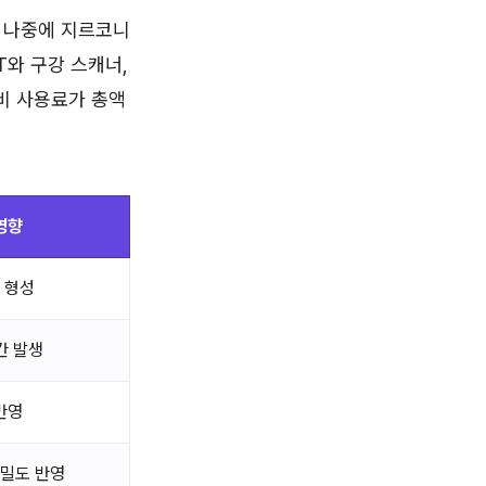
면 나중에 지르코니
CT와 구강 스캐너,
비 사용료가 총액
영향
 형성
간 발생
반영
정밀도 반영