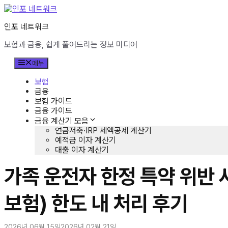
컨
텐
인포 네트워크
츠
로
보험과 금융, 쉽게 풀어드리는 정보 미디어
건
너
메뉴
뛰
기
보험
금융
보험 가이드
금융 가이드
금융 계산기 모음
연금저축·IRP 세액공제 계산기
예적금 이자 계산기
대출 이자 계산기
가족 운전자 한정 특약 위반 
보험) 한도 내 처리 후기
2026년 06월 15일
2026년 02월 21일